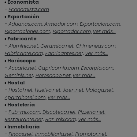
Economista
-
Economista.com
Exportación
-
Aduanas.com,
Armador.com,
Exportacion.com,
Exportaciones.com,
Exportador.com,
ver más...
Fabricante
-
Aluminio.net,
Ceramica.net,
Chimeneas.com,
Fabricante.com,
Fabricantes.net,
ver más...
Horóscopo
-
Acuario.net,
Capricornio.com,
Escorpio.com,
Geminis.net,
Horoscopo.net,
ver más...
Hostal
-
Hostal.net,
Huelva.net,
Jaen.net,
Malaga.net,
Apartahotel.com,
ver más...
Hostelería
-
Pub-mix.com,
Discoteca.net,
Pizzeria.net,
Restaurante.net,
Bar-mix.com,
ver más...
Inmobiliaria
-
Fincas.net,
Inmobiliaria.net,
Promotor.net,