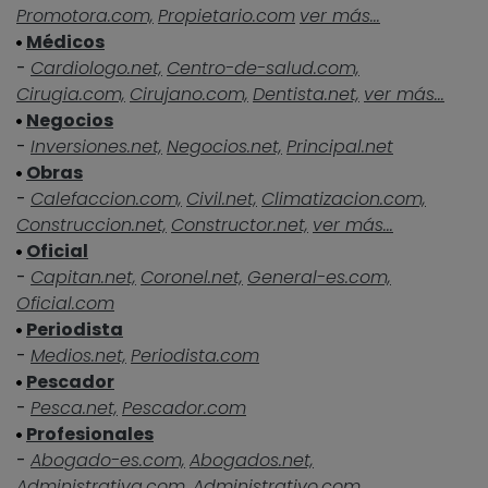
Promotora.com,
Propietario.com
ver más...
Médicos
-
Cardiologo.net,
Centro-de-salud.com,
Cirugia.com,
Cirujano.com,
Dentista.net,
ver más...
Negocios
-
Inversiones.net,
Negocios.net,
Principal.net
Obras
-
Calefaccion.com,
Civil.net,
Climatizacion.com,
Construccion.net,
Constructor.net,
ver más...
Oficial
-
Capitan.net,
Coronel.net,
General-es.com,
Oficial.com
Periodista
-
Medios.net,
Periodista.com
Pescador
-
Pesca.net,
Pescador.com
Profesionales
-
Abogado-es.com,
Abogados.net,
Administrativa.com,
Administrativo.com,