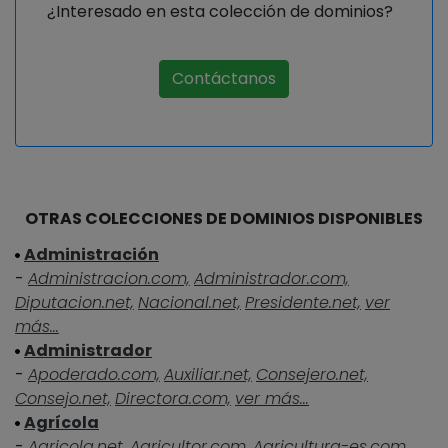
¿Interesado en esta colección de dominios?
Contáctanos
OTRAS COLECCIONES DE DOMINIOS DISPONIBLES
Administración
-
Administracion.com,
Administrador.com,
Diputacion.net,
Nacional.net,
Presidente.net,
ver
más...
Administrador
-
Apoderado.com,
Auxiliar.net,
Consejero.net,
Consejo.net,
Directora.com,
ver más...
Agrícola
-
Agricola.net,
Agricultor.com,
Agricultura-es.com